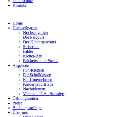
Datenschutz
Kontakt
Home
Hochseilgarten
Hochseilgarten
Die Parcours
Der Kinderparcours
Sicherheit
Bilder
Kletter-Bau
Falckensteiner Strand
Angebote
Fun-Klettern
Für Schulklassen
Für Unternehmen
Kindergeburtstage
Nachtklettern
Vereine - JGA - Sonstige
Öffnungszeiten
Preise
Buchungsanfrage
Über uns