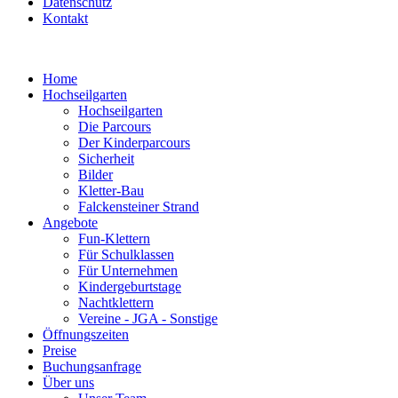
Datenschutz
Kontakt
Home
Hochseilgarten
Hochseilgarten
Die Parcours
Der Kinderparcours
Sicherheit
Bilder
Kletter-Bau
Falckensteiner Strand
Angebote
Fun-Klettern
Für Schulklassen
Für Unternehmen
Kindergeburtstage
Nachtklettern
Vereine - JGA - Sonstige
Öffnungszeiten
Preise
Buchungsanfrage
Über uns