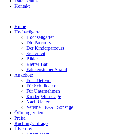
Datenschutz
Kontakt
Home
Hochseilgarten
Hochseilgarten
Die Parcours
Der Kinderparcours
Sicherheit
Bilder
Kletter-Bau
Falckensteiner Strand
Angebote
Fun-Klettern
Für Schulklassen
Für Unternehmen
Kindergeburtstage
Nachtklettern
Vereine - JGA - Sonstige
Öffnungszeiten
Preise
Buchungsanfrage
Über uns