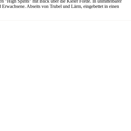
 "High Spirits" mit Blick über die Kieler Förde. In unmittelbarer
und Erwachsene. Abseits von Trubel und Lärm, eingebettet in einen