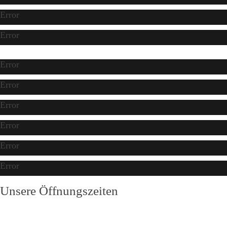
Error
Error
Error
Error
Error
Error
Error
Error
Unsere Öffnungszeiten