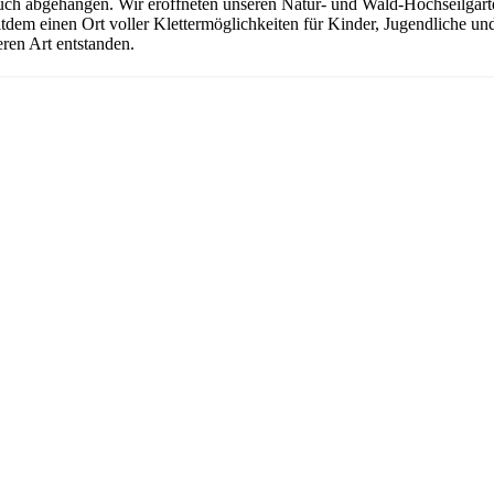
uch abgehangen. Wir eröffneten unseren Natur- und Wald-Hochseilgarten
seitdem einen Ort voller Klettermöglichkeiten für Kinder, Jugendliche 
ren Art entstanden.