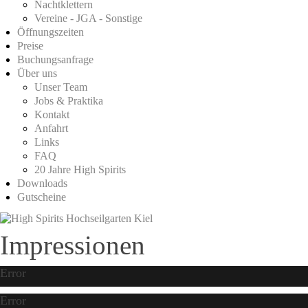
Nachtklettern
Vereine - JGA - Sonstige
Öffnungszeiten
Preise
Buchungsanfrage
Über uns
Unser Team
Jobs & Praktika
Kontakt
Anfahrt
Links
FAQ
20 Jahre High Spirits
Downloads
Gutscheine
Impressionen
Error
Error