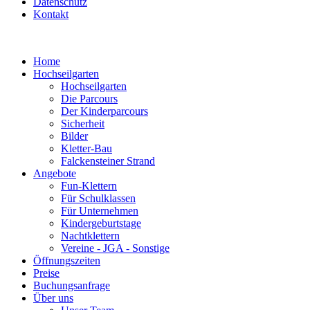
Datenschutz
Kontakt
Home
Hochseilgarten
Hochseilgarten
Die Parcours
Der Kinderparcours
Sicherheit
Bilder
Kletter-Bau
Falckensteiner Strand
Angebote
Fun-Klettern
Für Schulklassen
Für Unternehmen
Kindergeburtstage
Nachtklettern
Vereine - JGA - Sonstige
Öffnungszeiten
Preise
Buchungsanfrage
Über uns