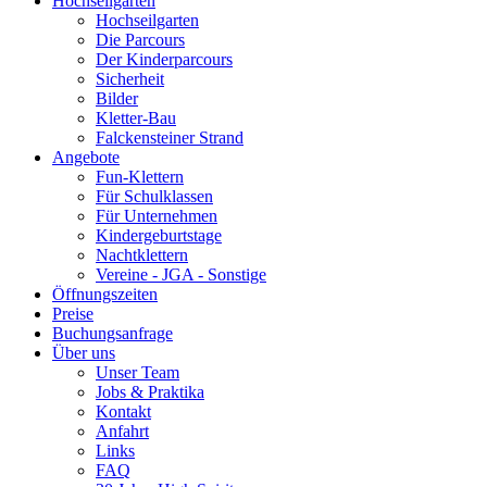
Hochseilgarten
Hochseilgarten
Die Parcours
Der Kinderparcours
Sicherheit
Bilder
Kletter-Bau
Falckensteiner Strand
Angebote
Fun-Klettern
Für Schulklassen
Für Unternehmen
Kindergeburtstage
Nachtklettern
Vereine - JGA - Sonstige
Öffnungszeiten
Preise
Buchungsanfrage
Über uns
Unser Team
Jobs & Praktika
Kontakt
Anfahrt
Links
FAQ