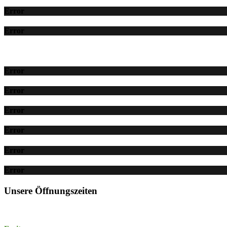
Error
Error
Error
Error
Error
Error
Error
Error
Unsere Öffnungszeiten