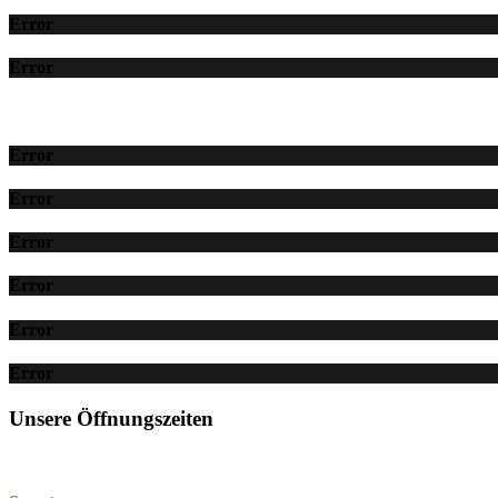
Error
Error
Error
Error
Error
Error
Error
Error
Unsere Öffnungszeiten