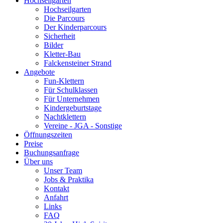
Hochseilgarten
Hochseilgarten
Die Parcours
Der Kinderparcours
Sicherheit
Bilder
Kletter-Bau
Falckensteiner Strand
Angebote
Fun-Klettern
Für Schulklassen
Für Unternehmen
Kindergeburtstage
Nachtklettern
Vereine - JGA - Sonstige
Öffnungszeiten
Preise
Buchungsanfrage
Über uns
Unser Team
Jobs & Praktika
Kontakt
Anfahrt
Links
FAQ