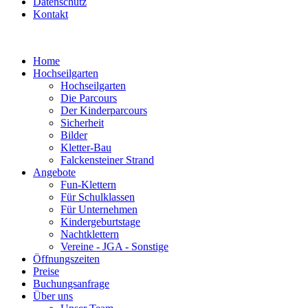
Datenschutz
Kontakt
Home
Hochseilgarten
Hochseilgarten
Die Parcours
Der Kinderparcours
Sicherheit
Bilder
Kletter-Bau
Falckensteiner Strand
Angebote
Fun-Klettern
Für Schulklassen
Für Unternehmen
Kindergeburtstage
Nachtklettern
Vereine - JGA - Sonstige
Öffnungszeiten
Preise
Buchungsanfrage
Über uns