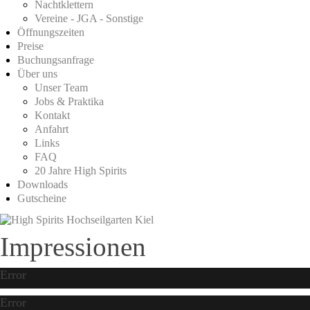
Nachtklettern
Vereine - JGA - Sonstige
Öffnungszeiten
Preise
Buchungsanfrage
Über uns
Unser Team
Jobs & Praktika
Kontakt
Anfahrt
Links
FAQ
20 Jahre High Spirits
Downloads
Gutscheine
Impressionen
Error
Error