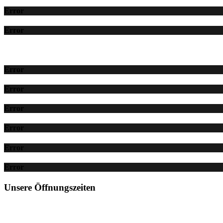
Error
Error
Error
Error
Error
Error
Error
Error
Unsere Öffnungszeiten