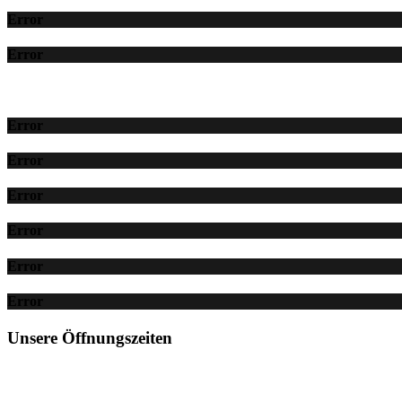
Error
Error
Error
Error
Error
Error
Error
Error
Unsere Öffnungszeiten