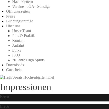
Nachtklettern
Vereine - JGA - Sonstige
Öffnungszeiten
Preise
Buchungsanfrage
Über uns
Unser Team
Jobs & Praktika
Kontakt
Anfahrt
Links
FAQ
20 Jahre High Spirits
Downloads
Gutscheine
Impressionen
Error
Error