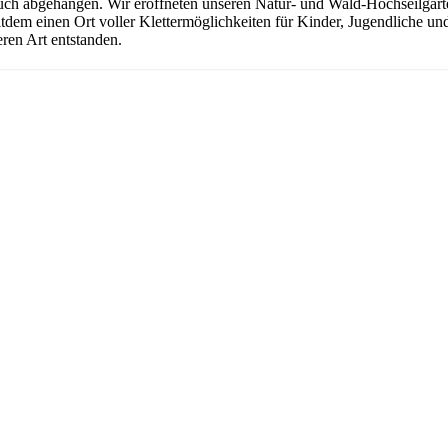
uch abgehangen. Wir eröffneten unseren Natur- und Wald-Hochseilgarten
seitdem einen Ort voller Klettermöglichkeiten für Kinder, Jugendliche 
ren Art entstanden.