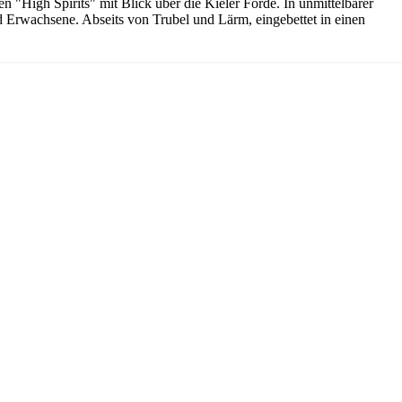
 "High Spirits" mit Blick über die Kieler Förde. In unmittelbarer
und Erwachsene. Abseits von Trubel und Lärm, eingebettet in einen