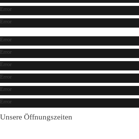
Error
Error
Error
Error
Error
Error
Error
Error
Unsere Öffnungszeiten