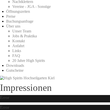
Nachtklettern
Vereine - JGA - Sonstige
Öffnungszeiten
Preise
Buchungsanfrage
Über uns
Unser Team
Jobs & Praktika
Kontakt
Anfahrt
Links
FAQ
20 Jahre High Spirits
Downloads
Gutscheine
Impressionen
Error
Error