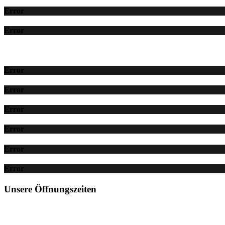
Error
Error
Error
Error
Error
Error
Error
Error
Unsere Öffnungszeiten