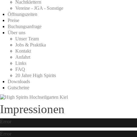
Nachtklettern
Vereine - JGA - Sonstige
Öffnungszeiten
Preise
Buchungsanfrage
Über uns
Unser Team
Jobs & Praktika
Kontakt
Anfahrt
Links
FAQ
20 Jahre High Spirits
Downloads
Gutscheine
Impressionen
Error
Error