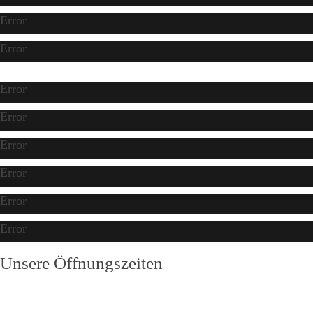
Error
Error
Error
Error
Error
Error
Error
Error
Unsere Öffnungszeiten