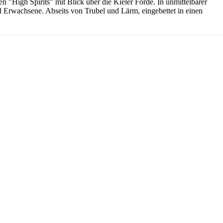
 "High Spirits" mit Blick über die Kieler Förde. In unmittelbarer
und Erwachsene. Abseits von Trubel und Lärm, eingebettet in einen