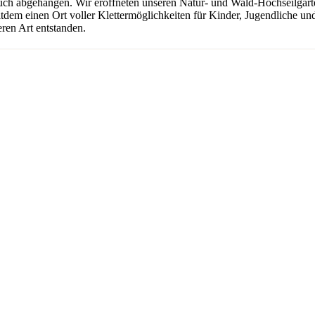
uch abgehangen. Wir eröffneten unseren Natur- und Wald-Hochseilgarten
seitdem einen Ort voller Klettermöglichkeiten für Kinder, Jugendliche 
ren Art entstanden.