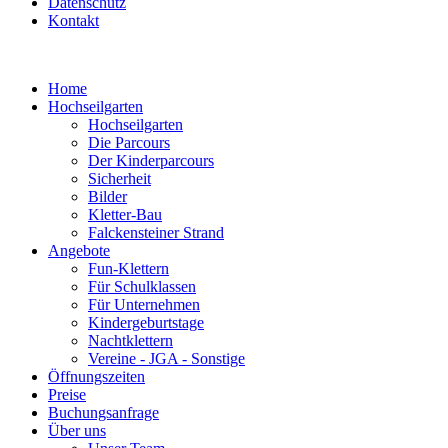
Datenschutz
Kontakt
Home
Hochseilgarten
Hochseilgarten
Die Parcours
Der Kinderparcours
Sicherheit
Bilder
Kletter-Bau
Falckensteiner Strand
Angebote
Fun-Klettern
Für Schulklassen
Für Unternehmen
Kindergeburtstage
Nachtklettern
Vereine - JGA - Sonstige
Öffnungszeiten
Preise
Buchungsanfrage
Über uns