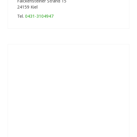
Falckensteiner Strand 15
24159 Kiel
Tel.
0431-3104947