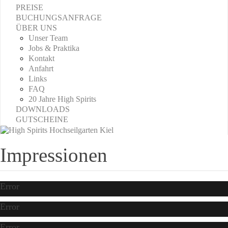
PREISE
BUCHUNGSANFRAGE
ÜBER UNS
Unser Team
Jobs & Praktika
Kontakt
Anfahrt
Links
FAQ
20 Jahre High Spirits
DOWNLOADS
GUTSCHEINE
Impressionen
Error
Error
Error