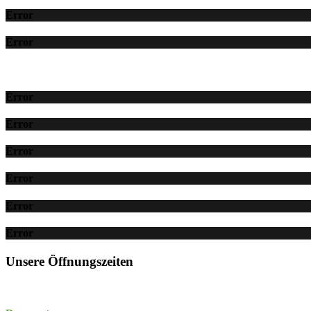
Error
Error
Error
Error
Error
Error
Error
Error
Unsere Öffnungszeiten