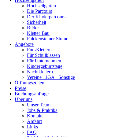
Hochseilgarten
Hochseilgarten
Die Parcours
Der Kinderparcours
Sicherheit
Bilder
Kletter-Bau
Falckensteiner Strand
Angebote
Fun-Klettern
Für Schulklassen
Für Unternehmen
Kindergeburtstage
Nachtklettern
Vereine - JGA - Sonstige
Öffnungszeiten
Preise
Buchungsanfrage
Über uns
Unser Team
Jobs & Praktika
Kontakt
Anfahrt
Links
FAQ