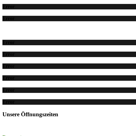
Error
Error
Error
Error
Error
Error
Error
Error
Unsere Öffnungszeiten