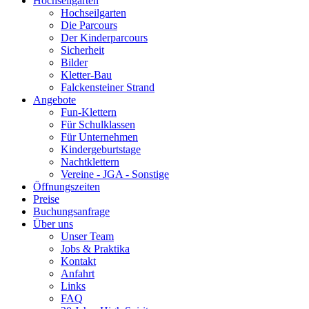
Hochseilgarten
Hochseilgarten
Die Parcours
Der Kinderparcours
Sicherheit
Bilder
Kletter-Bau
Falckensteiner Strand
Angebote
Fun-Klettern
Für Schulklassen
Für Unternehmen
Kindergeburtstage
Nachtklettern
Vereine - JGA - Sonstige
Öffnungszeiten
Preise
Buchungsanfrage
Über uns
Unser Team
Jobs & Praktika
Kontakt
Anfahrt
Links
FAQ