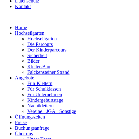
Datenschutz
Kontakt
Home
Hochseilgarten
Hochseilgarten
Die Parcours
Der Kinderparcours
Sicherheit
Bilder
Kletter-Bau
Falckensteiner Strand
Angebote
Fun-Klettern
Für Schulklassen
Für Unternehmen
Kindergeburtstage
Nachtklettern
Vereine - JGA - Sonstige
Öffnungszeiten
Preise
Buchungsanfrage
Über uns