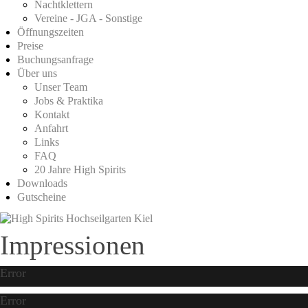
Nachtklettern
Vereine - JGA - Sonstige
Öffnungszeiten
Preise
Buchungsanfrage
Über uns
Unser Team
Jobs & Praktika
Kontakt
Anfahrt
Links
FAQ
20 Jahre High Spirits
Downloads
Gutscheine
Impressionen
Error
Error