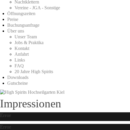
Nachtklettern
Vereine - JGA - Sonstige
Öffnungszeiten
Preise
Buchungsanfrage
Über uns
Unser Team
Jobs & Praktika
Kontakt
Anfahrt
Links
FAQ
20 Jahre High Spirits
Downloads
Gutscheine
Impressionen
Error
Error