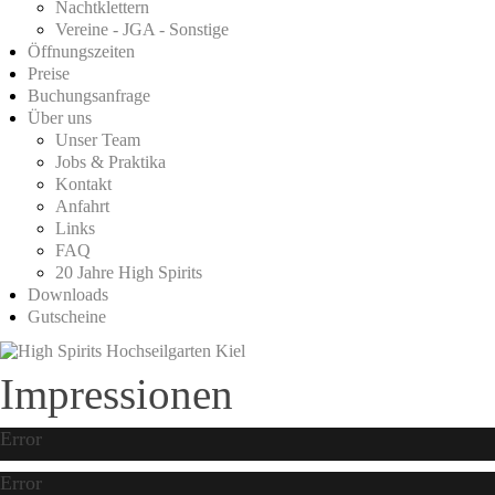
Nachtklettern
Vereine - JGA - Sonstige
Öffnungszeiten
Preise
Buchungsanfrage
Über uns
Unser Team
Jobs & Praktika
Kontakt
Anfahrt
Links
FAQ
20 Jahre High Spirits
Downloads
Gutscheine
Impressionen
Error
Error