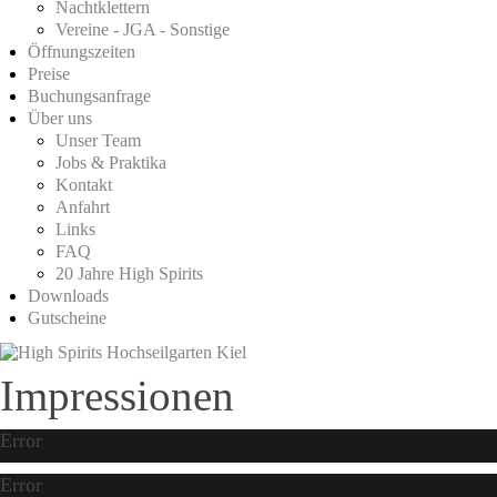
Nachtklettern
Vereine - JGA - Sonstige
Öffnungszeiten
Preise
Buchungsanfrage
Über uns
Unser Team
Jobs & Praktika
Kontakt
Anfahrt
Links
FAQ
20 Jahre High Spirits
Downloads
Gutscheine
Impressionen
Error
Error