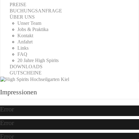
PREISE
BUCHUNGSANFRAGE
ÜBER UNS
Unser Team
Jobs & Praktika
Kontakt
Anfahrt
Links
FAQ
20 Jahre High Spirits
DOWNLOADS
GUTSCHEINE
Impressionen
Error
Error
Error