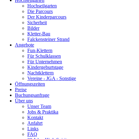
Hochseilgarten
Hochseilgarten
Die Parcours
Der Kinderparcours
Sicherheit
Bilder
Kletter-Bau
Falckensteiner Strand
Angebote
Fun-Klettern
Für Schulklassen
Für Unternehmen
Kindergeburtstage
Nachtklettern
Vereine - JGA - Sonstige
Öffnungszeiten
Preise
Buchungsanfrage
Über uns
Unser Team
Jobs & Praktika
Kontakt
Anfahrt
Links
FAQ