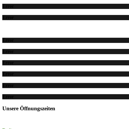
Error
Error
Error
Error
Error
Error
Error
Error
Unsere Öffnungszeiten