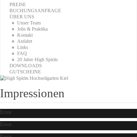
PREISE
BUCHUNGSANFRAGE
ÜBER UNS
Unser Team
Jobs & Praktika
Kontakt
Anfahrt
Links
FAQ
20 Jahre High Spirits
DOWNLOADS
GUTSCHEINE
Impressionen
Error
Error
Error