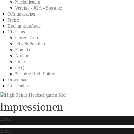
Nachtklettern
Vereine - JGA - Sonstige
Öffnungszeiten
Preise
Buchungsanfrage
Über uns
Unser Team
Jobs & Praktika
Kontakt
Anfahrt
Links
FAQ
20 Jahre High Spirits
Downloads
Gutscheine
Impressionen
Error
Error