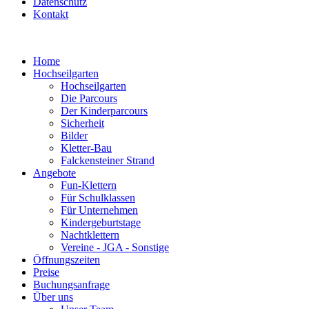
Datenschutz
Kontakt
Home
Hochseilgarten
Hochseilgarten
Die Parcours
Der Kinderparcours
Sicherheit
Bilder
Kletter-Bau
Falckensteiner Strand
Angebote
Fun-Klettern
Für Schulklassen
Für Unternehmen
Kindergeburtstage
Nachtklettern
Vereine - JGA - Sonstige
Öffnungszeiten
Preise
Buchungsanfrage
Über uns