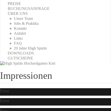
PREISE
BUCHUNGSANFRAGE
ÜBER UNS
Unser Team
Jobs & Praktika
Kontakt
Anfahrt
Links
FAQ
20 Jahre High Spirits
DOWNLOADS
GUTSCHEINE
Impressionen
Error
Error
Error