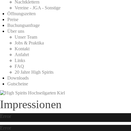
Nachtklettern
Vereine - JGA - Sonstige
Öffnungszeiten
Preise
Buchungsanfrage
Über uns
Unser Team
Jobs & Praktika
Kontakt
Anfahrt
Links
FAQ
20 Jahre High Spirits
Downloads
Gutscheine
Impressionen
Error
Error