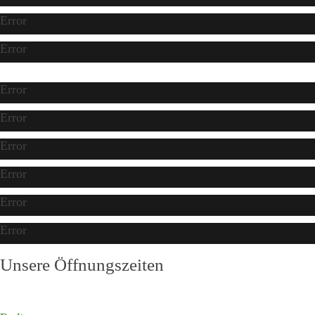
Error
Error
Error
Error
Error
Error
Error
Error
Unsere Öffnungszeiten