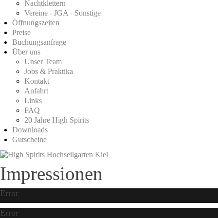
Nachtklettern
Vereine - JGA - Sonstige
Öffnungszeiten
Preise
Buchungsanfrage
Über uns
Unser Team
Jobs & Praktika
Kontakt
Anfahrt
Links
FAQ
20 Jahre High Spirits
Downloads
Gutscheine
Impressionen
Error
Error