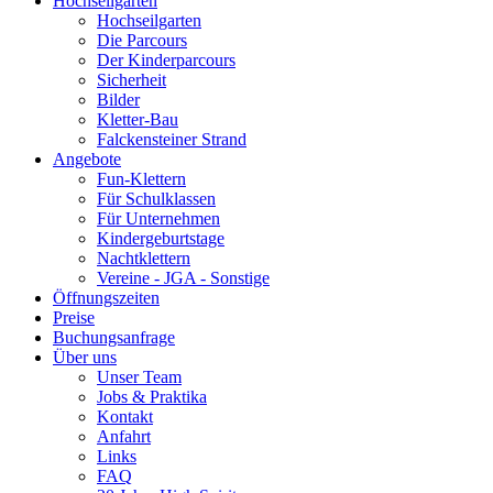
Hochseilgarten
Hochseilgarten
Die Parcours
Der Kinderparcours
Sicherheit
Bilder
Kletter-Bau
Falckensteiner Strand
Angebote
Fun-Klettern
Für Schulklassen
Für Unternehmen
Kindergeburtstage
Nachtklettern
Vereine - JGA - Sonstige
Öffnungszeiten
Preise
Buchungsanfrage
Über uns
Unser Team
Jobs & Praktika
Kontakt
Anfahrt
Links
FAQ