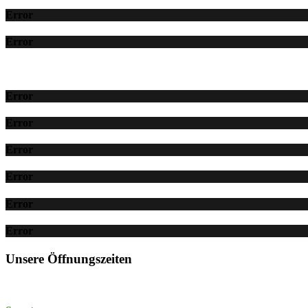
Error
Error
Error
Error
Error
Error
Error
Error
Unsere Öffnungszeiten