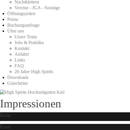
Nachtklettern
Vereine - JGA - Sonstige
Öffnungszeiten
Preise
Buchungsanfrage
Über uns
Unser Team
Jobs & Praktika
Kontakt
Anfahrt
Links
FAQ
20 Jahre High Spirits
Downloads
Gutscheine
Impressionen
Error
Error