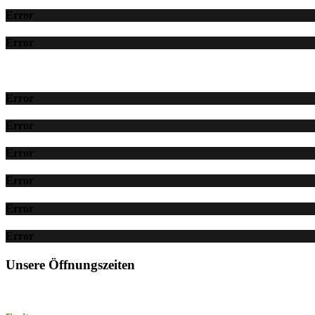
Error
Error
Error
Error
Error
Error
Error
Error
Unsere Öffnungszeiten