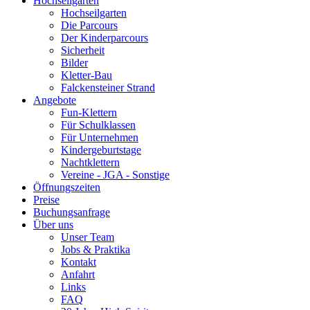
Hochseilgarten
Hochseilgarten
Die Parcours
Der Kinderparcours
Sicherheit
Bilder
Kletter-Bau
Falckensteiner Strand
Angebote
Fun-Klettern
Für Schulklassen
Für Unternehmen
Kindergeburtstage
Nachtklettern
Vereine - JGA - Sonstige
Öffnungszeiten
Preise
Buchungsanfrage
Über uns
Unser Team
Jobs & Praktika
Kontakt
Anfahrt
Links
FAQ