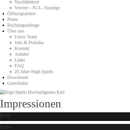
Nachtklettern
Vereine - JGA - Sonstige
Öffnungszeiten
Preise
Buchungsanfrage
Über uns
Unser Team
Jobs & Praktika
Kontakt
Anfahrt
Links
FAQ
20 Jahre High Spirits
Downloads
Gutscheine
Impressionen
Error
Error