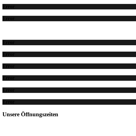
Error
Error
Error
Error
Error
Error
Error
Error
Unsere Öffnungszeiten