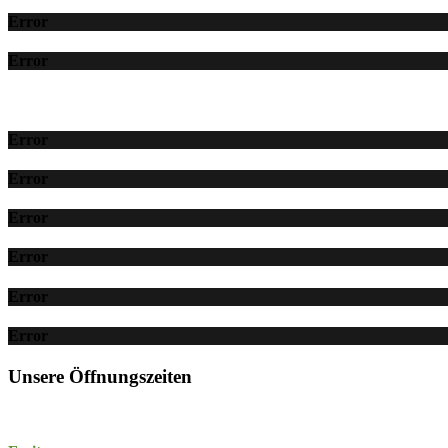
Error
Error
Error
Error
Error
Error
Error
Error
Unsere Öffnungszeiten