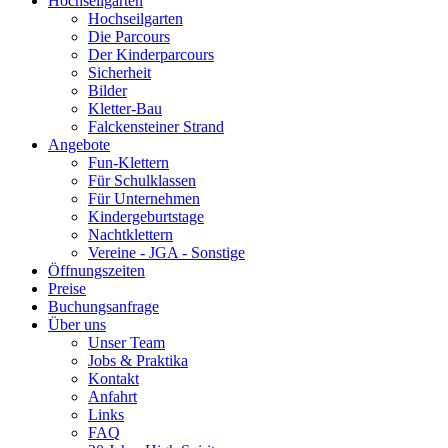
Hochseilgarten
Hochseilgarten
Die Parcours
Der Kinderparcours
Sicherheit
Bilder
Kletter-Bau
Falckensteiner Strand
Angebote
Fun-Klettern
Für Schulklassen
Für Unternehmen
Kindergeburtstage
Nachtklettern
Vereine - JGA - Sonstige
Öffnungszeiten
Preise
Buchungsanfrage
Über uns
Unser Team
Jobs & Praktika
Kontakt
Anfahrt
Links
FAQ