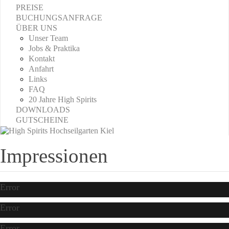
PREISE
BUCHUNGSANFRAGE
ÜBER UNS
Unser Team
Jobs & Praktika
Kontakt
Anfahrt
Links
FAQ
20 Jahre High Spirits
DOWNLOADS
GUTSCHEINE
Impressionen
Error
Error
Error