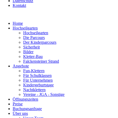
Datenschutz
Kontakt
Home
Hochseilgarten
Hochseilgarten
Die Parcours
Der Kinderparcours
Sicherheit
Bilder
Kletter-Bau
Falckensteiner Strand
Angebote
Fun-Klettern
Für Schulklassen
Für Unternehmen
Kindergeburtstage
Nachtklettern
Vereine - JGA - Sonstige
Öffnungszeiten
Preise
Buchungsanfrage
Über uns