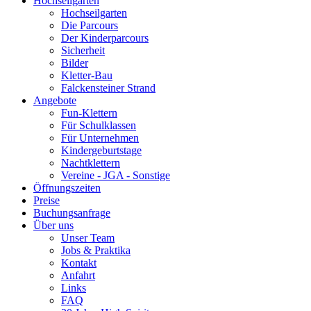
Hochseilgarten
Hochseilgarten
Die Parcours
Der Kinderparcours
Sicherheit
Bilder
Kletter-Bau
Falckensteiner Strand
Angebote
Fun-Klettern
Für Schulklassen
Für Unternehmen
Kindergeburtstage
Nachtklettern
Vereine - JGA - Sonstige
Öffnungszeiten
Preise
Buchungsanfrage
Über uns
Unser Team
Jobs & Praktika
Kontakt
Anfahrt
Links
FAQ