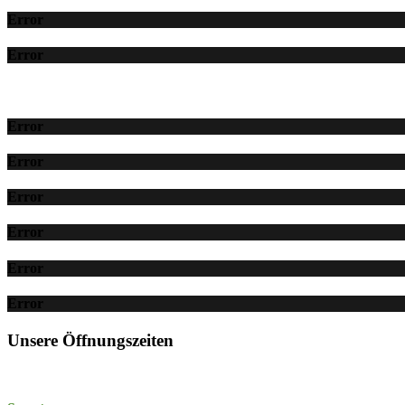
Error
Error
Error
Error
Error
Error
Error
Error
Unsere Öffnungszeiten