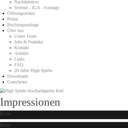
Nachtklettern
Vereine - JGA - Sonstige
Öffnungszeiten
Preise
Buchungsanfrage
Über uns
Unser Team
Jobs & Praktika
Kontakt
Anfahrt
Links
FAQ
20 Jahre High Spirits
Downloads
Gutscheine
Impressionen
Error
Error