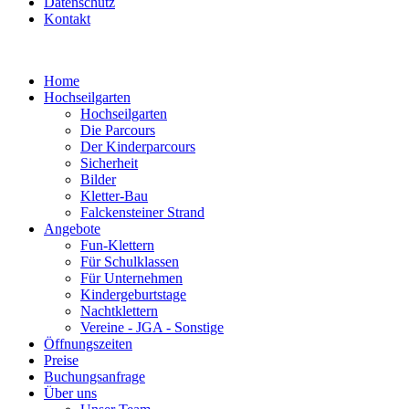
Datenschutz
Kontakt
Home
Hochseilgarten
Hochseilgarten
Die Parcours
Der Kinderparcours
Sicherheit
Bilder
Kletter-Bau
Falckensteiner Strand
Angebote
Fun-Klettern
Für Schulklassen
Für Unternehmen
Kindergeburtstage
Nachtklettern
Vereine - JGA - Sonstige
Öffnungszeiten
Preise
Buchungsanfrage
Über uns