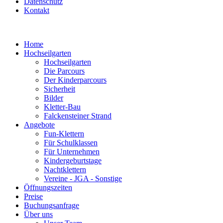
Datenschutz
Kontakt
Home
Hochseilgarten
Hochseilgarten
Die Parcours
Der Kinderparcours
Sicherheit
Bilder
Kletter-Bau
Falckensteiner Strand
Angebote
Fun-Klettern
Für Schulklassen
Für Unternehmen
Kindergeburtstage
Nachtklettern
Vereine - JGA - Sonstige
Öffnungszeiten
Preise
Buchungsanfrage
Über uns