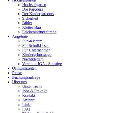
Hochseilgarten
Hochseilgarten
Die Parcours
Der Kinderparcours
Sicherheit
Bilder
Kletter-Bau
Falckensteiner Strand
Angebote
Fun-Klettern
Für Schulklassen
Für Unternehmen
Kindergeburtstage
Nachtklettern
Vereine - JGA - Sonstige
Öffnungszeiten
Preise
Buchungsanfrage
Über uns
Unser Team
Jobs & Praktika
Kontakt
Anfahrt
Links
FAQ