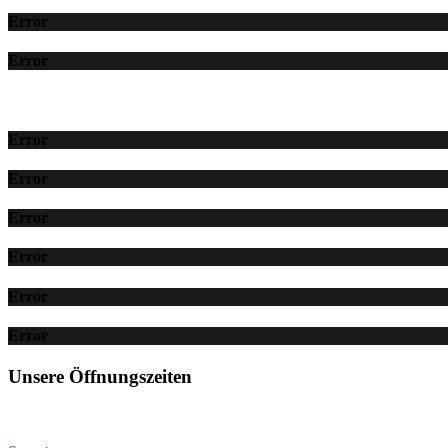
Error
Error
Error
Error
Error
Error
Error
Error
Unsere Öffnungszeiten