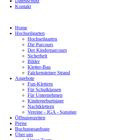
Datenschutz
Kontakt
Home
Hochseilgarten
Hochseilgarten
Die Parcours
Der Kinderparcours
Sicherheit
Bilder
Kletter-Bau
Falckensteiner Strand
Angebote
Fun-Klettern
Für Schulklassen
Für Unternehmen
Kindergeburtstage
Nachtklettern
Vereine - JGA - Sonstige
Öffnungszeiten
Preise
Buchungsanfrage
Über uns