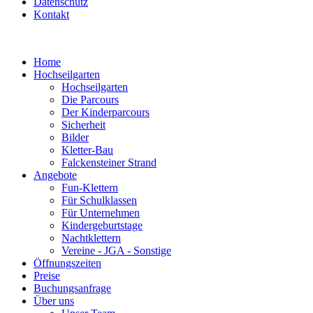
Datenschutz
Kontakt
Home
Hochseilgarten
Hochseilgarten
Die Parcours
Der Kinderparcours
Sicherheit
Bilder
Kletter-Bau
Falckensteiner Strand
Angebote
Fun-Klettern
Für Schulklassen
Für Unternehmen
Kindergeburtstage
Nachtklettern
Vereine - JGA - Sonstige
Öffnungszeiten
Preise
Buchungsanfrage
Über uns