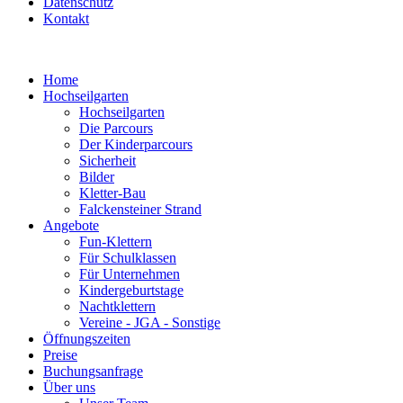
Datenschutz
Kontakt
Home
Hochseilgarten
Hochseilgarten
Die Parcours
Der Kinderparcours
Sicherheit
Bilder
Kletter-Bau
Falckensteiner Strand
Angebote
Fun-Klettern
Für Schulklassen
Für Unternehmen
Kindergeburtstage
Nachtklettern
Vereine - JGA - Sonstige
Öffnungszeiten
Preise
Buchungsanfrage
Über uns