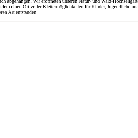
uch abgehangen. Wir eröffneten unseren Natur- und Wald-Hochseilgarten
seitdem einen Ort voller Klettermöglichkeiten für Kinder, Jugendliche 
ren Art entstanden.