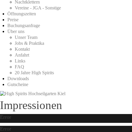
Nachtklettern
Vereine - JGA - Sonstige
Öffnungszeiten
Preise
Buchungsanfrage
Über uns
Unser Team
Jobs & Praktika
Kontakt
Anfahrt
Links
FAQ
20 Jahre High Spirits
Downloads
Gutscheine
Impressionen
Error
Error