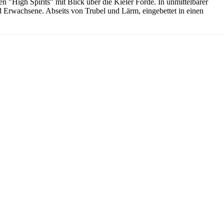
 "High Spirits" mit Blick über die Kieler Förde. In unmittelbarer
und Erwachsene. Abseits von Trubel und Lärm, eingebettet in einen