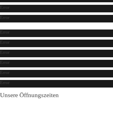
Error
Error
Error
Error
Error
Error
Error
Error
Unsere Öffnungszeiten